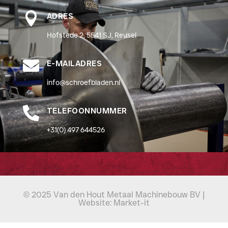

ADRES
Hofstede 2, 5541 SJ, Reusel

E-MAILADRES
info@schroefbladen.nl

TELEFOONNUMMER
+31(0) 497 644526
© 2025 Van den Hout Metaal Machinebouw BV |
Website:
Market-it