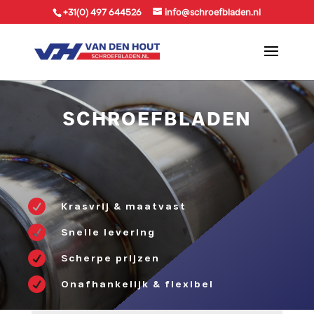
+31(0) 497 644526
info@schroefbladen.nl
SCHROEFBLADEN

Krasvrij & maatvast

Snelle levering

Scherpe prijzen

Onafhankelijk & flexibel