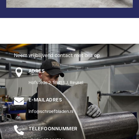
Neem vrijblijvend contact met ons op

ADRES
Hofstede 2, 5541 SJ, Reusel

E-MAILADRES
info@schroefbladen.nl

TELEFOONNUMMER