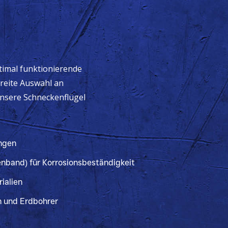
ptimal funktionierende
reite Auswahl an
nsere Schneckenflügel
ngen
enband) für Korrosionsbeständigkeit
ialien
n und Erdbohrer