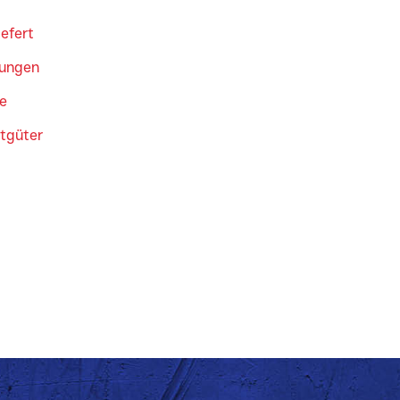
efert
dungen
e
tgüter