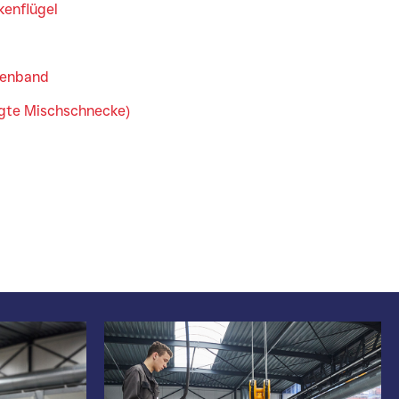
kenflügel
kenband
igte Mischschnecke)