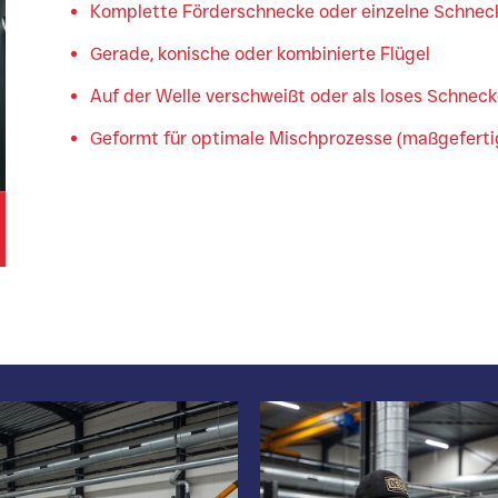
Komplette Förderschnecke oder einzelne Schnec
Gerade, konische oder kombinierte Flügel
Auf der Welle verschweißt oder als loses Schnec
Geformt für optimale Mischprozesse (maßgefert