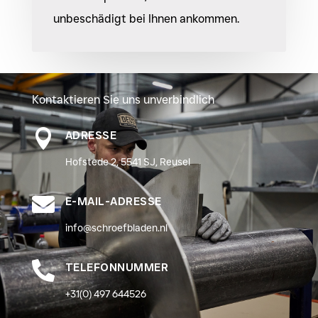
unbeschädigt bei Ihnen ankommen.
Kontaktieren Sie uns unverbindlich

ADRESSE
Hofstede 2, 5541 SJ, Reusel

E-MAIL-ADRESSE
info@schroefbladen.nl

TELEFONNUMMER
+31(0) 497 644526