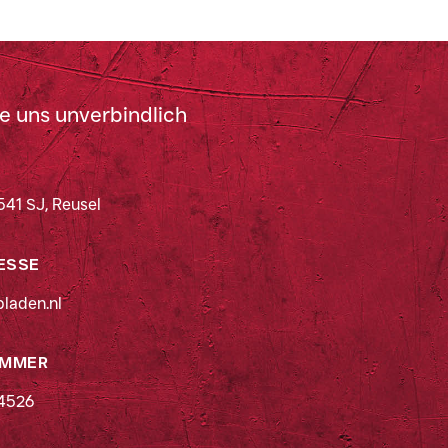
e uns unverbindlich
541 SJ, Reusel
ESSE
laden.nl
UMMER
44526