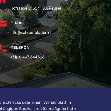
Hofstede 2, 5541 SJ, Reusel

E-MAIL
info@schroefbladen.nl

TELEFON
+31(0) 497 644526
schschnecke oder einem Wendelblatt in
bhängigen Spezialisten für maßgefertigte