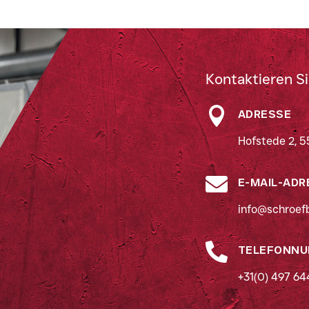
Kontaktieren Si

ADRESSE
Hofstede 2, 5

E-MAIL-ADR
info@schroefb

TELEFONN
+31(0) 497 6