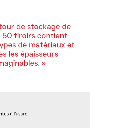
 tour de stockage de
 50 tiroirs contient
types de matériaux et
es les épaisseurs
maginables. »
ntes à l’usure