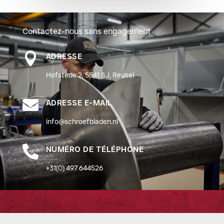
Contactez-nous sans engagement

ADRESSE
Hofstede 2, 5541 SJ, Reusel

ADRESSE E-MAIL
info@schroefbladen.nl

NUMÉRO DE TÉLÉPHONE
+31(0) 497 644526