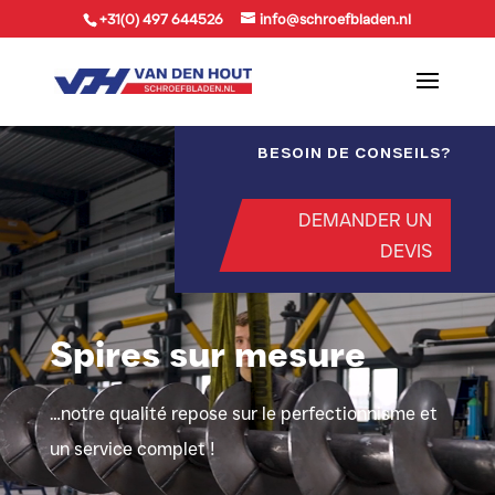
+31(0) 497 644526
info@schroefbladen.nl
Lecteur
vidéo
BESOIN DE CONSEILS?
DEMANDER UN
DEVIS
Spires sur mesure
…notre qualité repose sur le perfectionnisme et
un service complet !